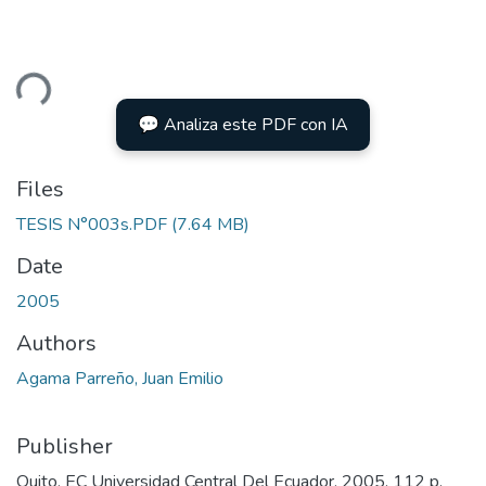
ding...
💬 Analiza este PDF con IA
Files
TESIS N°003s.PDF
(7.64 MB)
Date
2005
Authors
Agama Parreño, Juan Emilio
Publisher
Quito, EC Universidad Central Del Ecuador, 2005. 112 p.