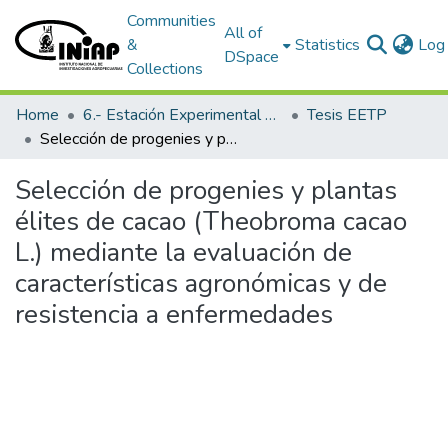
Communities
All of
&
Statistics
Log 
DSpace
Collections
Home
6.- Estación Experimental Tropical Pichilingue
Tesis EETP
Selección de progenies y plantas élites de cacao (Theobroma cacao L.) mediante la evaluación de características agronómicas y de resistencia a enfermedades
Selección de progenies y plantas
élites de cacao (Theobroma cacao
L.) mediante la evaluación de
características agronómicas y de
resistencia a enfermedades