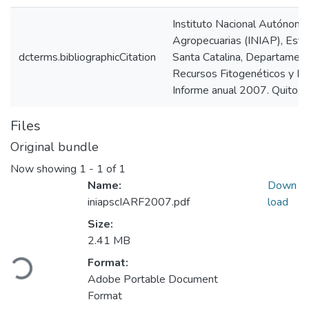
Instituto Nacional Autónomo
Agropecuarias (INIAP), Esta
dcterms.bibliographicCitation
Santa Catalina, Departament
Recursos Fitogenéticos y Bi
Informe anual 2007. Quito, E
Files
Original bundle
Now showing
1 - 1 of 1
Name:
Down
iniapscIARF2007.pdf
load
Size:
2.41 MB
Loading...
Format:
Adobe Portable Document
Format