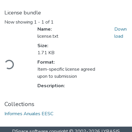
License bundle
Now showing
1 - 1 of 1
Name:
Down
license.txt
load
Size:
1.71 KB
Loading...
Format:
Item-specific license agreed
upon to submission
Description:
Collections
Informes Anuales EESC
DSpace software
copyright © 2002-2026
LYRASIS