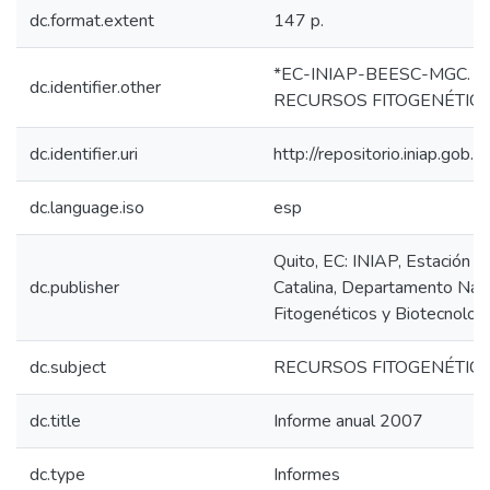
dc.format.extent
147 p.
*EC-INIAP-BEESC-MGC. Qui
dc.identifier.other
RECURSOS FITOGENÉTICO
dc.identifier.uri
http://repositorio.iniap.go
dc.language.iso
esp
Quito, EC: INIAP, Estación 
dc.publisher
Catalina, Departamento Nac
Fitogenéticos y Biotecnolog
dc.subject
RECURSOS FITOGENÉTIC
dc.title
Informe anual 2007
dc.type
Informes