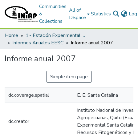
Communities
All of
&
Statistics
Log 
DSpace
Collections
Home
1.- Estación Experimental Santa Catalina
Informes Anuales EESC
Informe anual 2007
Informe anual 2007
Simple item page
dc.coverage.spatial
E. E. Santa Catalina
Instituto Nacional de Invest
Agropecuarias, Quito (Ecuado
dc.creator
Experimental Santa Catalin
Recursos Fitogenéticos y Bi