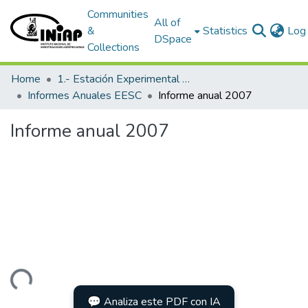
Communities
All of
&
Statistics
Log 
DSpace
Collections
Home
1.- Estación Experimental Santa Catalina
Informes Anuales EESC
Informe anual 2007
Informe anual 2007
Loading...
💬 Analiza este PDF con IA