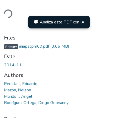
ding...
💬 Analiza este PDF con IA
Files
iniapscpm69.pdf
(3.66 MB)
Primary
Date
2014-11
Authors
Peralta I., Eduardo
Mazón, Nelson
Murillo I., Angel
Rodríguez Ortega, Diego Geovanny