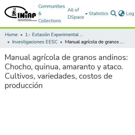
Communities
All of
&
Statistics
Log 
DSpace
Collections
Home
1.- Estación Experimental Santa Catalina
Investigaciones EESC
Manual agrícola de granos andinos: Chocho, quinua, amaranto y ataco. Cultivos, variedades, costos de producción
Manual agrícola de granos andinos:
Chocho, quinua, amaranto y ataco.
Cultivos, variedades, costos de
producción