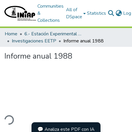
Communities
All of
&
Statistics
Log 
DSpace
Collections
Home
6.- Estación Experimental Tropical Pichilingue
Investigaciones EETP
Informe anual 1988
Informe anual 1988
ding...
💬 Analiza este PDF con IA