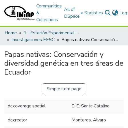
Communities
All of
&
Statistics
Log 
DSpace
Collections
Home
1.- Estación Experimental Santa Catalina
Investigaciones EESC
Papas nativas: Conservación y diversidad genética en tres áreas de Ecuador
Papas nativas: Conservación y
diversidad genética en tres áreas de
Ecuador
Simple item page
dc.coverage.spatial
E. E. Santa Catalina
dc.creator
Monteros, Alvaro