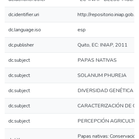
dc.identifier.uri
http://repositorio.iniap.go
dc.language.iso
esp
dc.publisher
Quito, EC: INIAP, 2011
dc.subject
PAPAS NATIVAS
dc.subject
SOLANUM PHUREJA
dc.subject
DIVERSIDAD GENÉTICA
dc.subject
CARACTERIZACIÓN DE 
dc.subject
PERCEPCIÓN AGRICULTO
Papas nativas: Conservación 