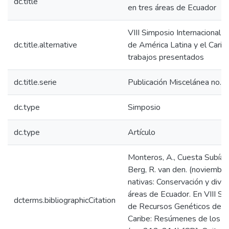
dc.title
en tres áreas de Ecuador
VIII Simposio Internacional
dc.title.alternative
de América Latina y el Cari
trabajos presentados
dc.title.serie
Publicación Miscelánea no. 
dc.type
Simposio
dc.type
Artículo
Monteros, A., Cuesta Subía, H
Berg, R. van den. (noviembr
nativas: Conservación y dive
áreas de Ecuador. En VIII Si
dcterms.bibliographicCitation
de Recursos Genéticos de Am
Caribe: Resúmenes de los t