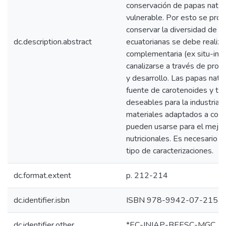
conservación de papas nativ
vulnerable. Por esto se pro
conservar la diversidad de p
dc.description.abstract
ecuatorianas se debe realiza
complementaria (ex situ-in s
canalizarse a través de proy
y desarrollo. Las papas nati
fuente de carotenoides y tie
deseables para la industria.
materiales adaptados a cond
pueden usarse para el mejo
nutricionales. Es necesario
tipo de caracterizaciones.
dc.format.extent
p. 212-214
dc.identifier.isbn
ISBN 978-9942-07-215-
dc.identifier.other
*EC-INIAP-BEESC-MGC. Qui