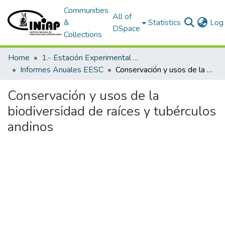
Communities
All of
&
Statistics
Log 
DSpace
Collections
Home
1.- Estación Experimental Santa Catalina
Informes Anuales EESC
Conservación y usos de la biodiversidad de raíces y tubérculos andinos
Conservación y usos de la
biodiversidad de raíces y tubérculos
andinos