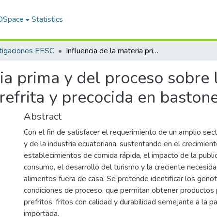
 DSpace
Statistics
tigaciones EESC
Influencia de la materia prima y del proceso sobre la calidad y la vida útil de la papa frita, prefrita y precocida en bastones
ia prima y del proceso sobre l
 prefrita y precocida en baston
Abstract
Con el fin de satisfacer el requerimiento de un amplio se
y de la industria ecuatoriana, sustentando en el crecimien
establecimientos de comida rápida, el impacto de la publi
consumo, el desarrollo del turismo y la creciente necesid
alimentos fuera de casa. Se pretende identificar los geno
condiciones de proceso, que permitan obtener productos 
prefritos, fritos con calidad y durabilidad semejante a la 
importada.