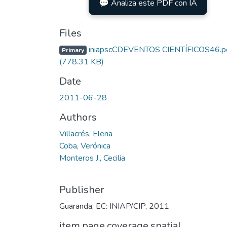
💬 Analiza este PDF con IA
Files
iniapscCDEVENTOS CIENTÍFICOS46.p
Primary
(778.31 KB)
Date
2011-06-28
Authors
Villacrés, Elena
Coba, Verónica
Monteros J., Cecilia
Publisher
Guaranda, EC: INIAP/CIP, 2011
item.page.coverage.spatial