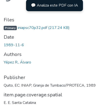
💬 Analiza este PDF con IA
Files
iniapsc70p32.pdf
(217.24 KB)
Primary
Date
1989-11-6
Authors
Yépez R., Álvaro
Publisher
Quito, EC: INIAP, Granja de Tumbaco/PROTECA, 1989
item.page.coverage.spatial
E. E. Santa Catalina