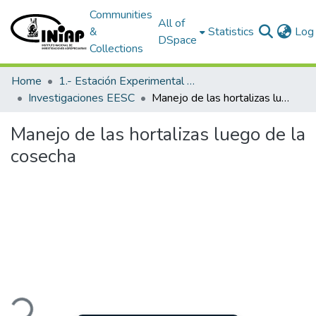
Communities
All of
&
Statistics
Log 
DSpace
Collections
Home
1.- Estación Experimental Santa Catalina
Investigaciones EESC
Manejo de las hortalizas luego de la cosecha
Manejo de las hortalizas luego de la
cosecha
ding...