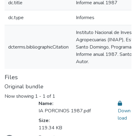
dc.title
Informe anual 1987
dc.type
Informes
Instituto Nacional de Invest
Agropecuarias (INIAP), Esta
dcterms.bibliographicCitation
Santo Domingo, Programa de
Informe anual 1987. Santo 
Autor.
Files
Original bundle
Now showing
1 - 1 of 1
Name:
IA PORCINOS 1987.pdf
Down
load
Size:
119.34 KB
ading...