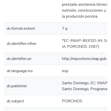
prestado asistencia técnica 
nutrición, construcciones y a
la producción porcina.
dc.format.extent
7 p.
*EC-INIAP-BEESD-JM. Sant
dc.identifier.other
IA PORCINOS 1987)
dc.identifier.uri
http://repositorio.iniap.go
dc.language.iso
esp
Santo Domingo, EC: INIAP, 
dc.publisher
Santo Domingo, Programa d
dc.subject
PORCINOS