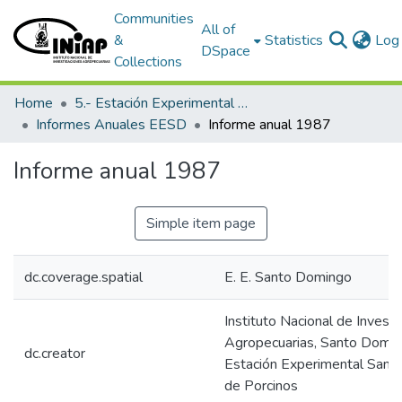
Communities
All of
&
Statistics
Log 
DSpace
Collections
Home
5.- Estación Experimental Santo Domingo
Informes Anuales EESD
Informe anual 1987
Informe anual 1987
Simple item page
dc.coverage.spatial
E. E. Santo Domingo
Instituto Nacional de Invest
Agropecuarias, Santo Domin
dc.creator
Estación Experimental Sant
de Porcinos