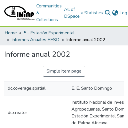
Communities
All of
&
Statistics
Log 
DSpace
Collections
Home
5.- Estación Experimental Santo Domingo
Informes Anuales EESD
Informe anual 2002
Informe anual 2002
Simple item page
dc.coverage.spatial
E. E. Santo Domingo
Instituto Nacional de Invest
Agropecuarias, Santo Domin
dc.creator
Estación Experimental Sant
de Palma Africana