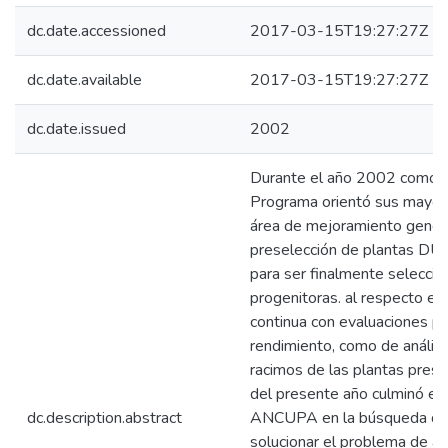
dc.date.accessioned
2017-03-15T19:27:27Z
dc.date.available
2017-03-15T19:27:27Z
dc.date.issued
2002
Durante el año 2002 como en
Programa orientó sus mayor
área de mejoramiento genéti
preselección de plantas D
para ser finalmente selecci
progenitoras. al respecto e
continua con evaluaciones pe
rendimiento, como de análisi
racimos de las plantas prese
del presente año culminó el
dc.description.abstract
ANCUPA en la búsqueda de a
solucionar el problema de am