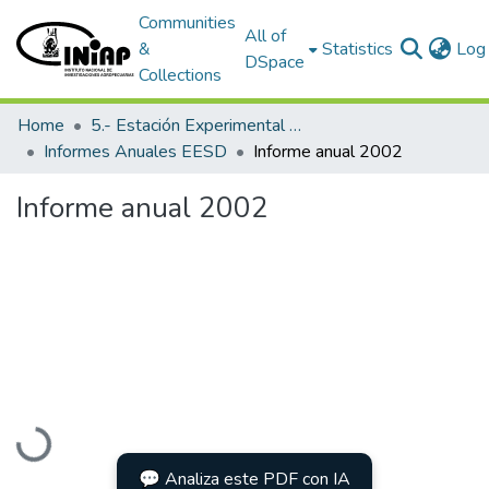
Communities
All of
&
Statistics
Log 
DSpace
Collections
Home
5.- Estación Experimental Santo Domingo
Informes Anuales EESD
Informe anual 2002
Informe anual 2002
Loading...
💬 Analiza este PDF con IA