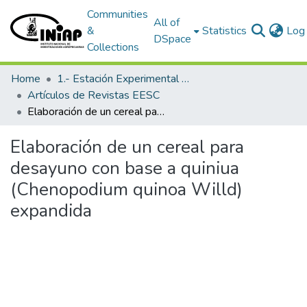
Communities
All of
&
Statistics
Log 
DSpace
Collections
Home
1.- Estación Experimental Santa Catalina
Artículos de Revistas EESC
Elaboración de un cereal para desayuno con base a quiniua (Chenopodium quinoa Willd) expandida
Elaboración de un cereal para
desayuno con base a quiniua
(Chenopodium quinoa Willd)
expandida