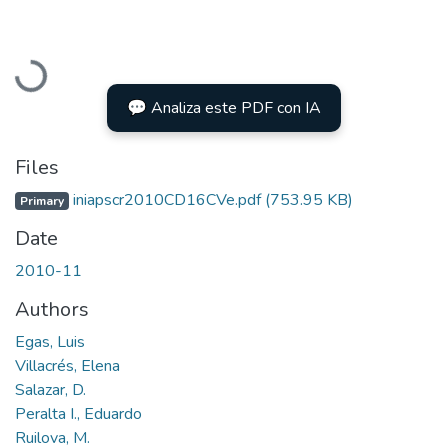
Loading...
💬 Analiza este PDF con IA
Files
iniapscr2010CD16CVe.pdf
(753.95 KB)
Primary
Date
2010-11
Authors
Egas, Luis
Villacrés, Elena
Salazar, D.
Peralta I., Eduardo
Ruilova, M.