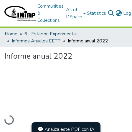
Communities
All of
&
Statistics
Log 
DSpace
Collections
Home
6.- Estación Experimental Tropical Pichilingue
Informes Anuales EETP
Informe anual 2022
Informe anual 2022
Loading...
💬 Analiza este PDF con IA