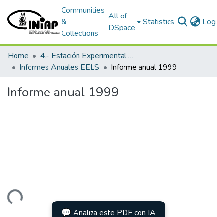
Communities
All of
&
Statistics
Log 
DSpace
Collections
Home
4.- Estación Experimental Litoral Sur
Informes Anuales EELS
Informe anual 1999
Informe anual 1999
Loading...
💬 Analiza este PDF con IA