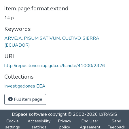
item.page.format.extend
14 p.
Keywords
ARVEJA
,
PISUM SATIVUM
,
CULTIVO
,
SIERRA
(ECUADOR)
URI
http://repositorio.iniap.gob.ec/handle/41000/2326
Collections
Investigaciones EEA
Full item page
DSpace software
copyright © 2002-2026
LYRASIS
Cookie
Accessibility
Privacy
End User
Send
settings
settings
policy
Agreement
Feedback