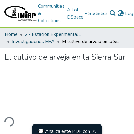
Communities
All of
&
Statistics
Log 
DSpace
Collections
Home
2.- Estación Experimental Austro
Investigaciones EEA
El cultivo de arveja en la Sierra Sur
El cultivo de arveja en la Sierra Sur
ding...
💬 Analiza este PDF con IA