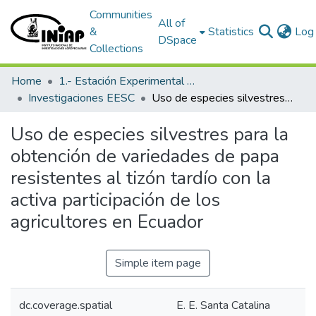
Communities
All of
&
Statistics
Log 
DSpace
Collections
Home
1.- Estación Experimental Santa Catalina
Investigaciones EESC
Uso de especies silvestres para la obtención de variedades de papa resistentes al tizón tardío con la activa participación de los agricultores en Ecuador
Uso de especies silvestres para la
obtención de variedades de papa
resistentes al tizón tardío con la
activa participación de los
agricultores en Ecuador
Simple item page
dc.coverage.spatial
E. E. Santa Catalina