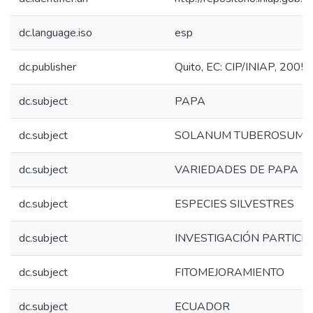
dc.language.iso
esp
dc.publisher
Quito, EC: CIP/INIAP, 2005
dc.subject
PAPA
dc.subject
SOLANUM TUBEROSUM
dc.subject
VARIEDADES DE PAPA
dc.subject
ESPECIES SILVESTRES
dc.subject
INVESTIGACIÓN PARTICIP
dc.subject
FITOMEJORAMIENTO
dc.subject
ECUADOR