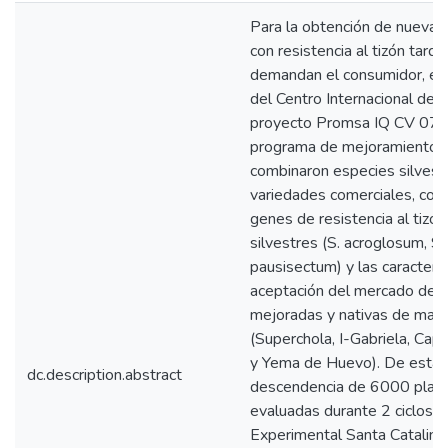
Para la obtención de nuevas
con resistencia al tizón tardí
demandan el consumidor, el
del Centro Internacional de l
proyecto Promsa IQ CV 071 
programa de mejoramiento 
combinaron especies silvest
variedades comerciales, con 
genes de resistencia al tizó
silvestres (S. acroglosum, S
pausisectum) y las caracterís
aceptación del mercado de l
mejoradas y nativas de ma
(Superchola, I-Gabriela, Capi
y Yema de Huevo). De esta 
dc.description.abstract
descendencia de 6000 plant
evaluadas durante 2 ciclos ag
Experimental Santa Catalina