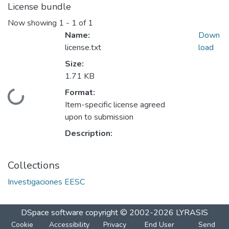
License bundle
Now showing
1 - 1 of 1
Name:
Down
license.txt
load
Size:
1.71 KB
Format:
Loading...
Item-specific license agreed
upon to submission
Description:
Collections
Investigaciones EESC
DSpace software
copyright © 2002-2026
LYRASIS
Cookie
Accessibility
Privacy
End User
Send