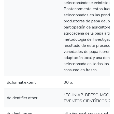
seleccionándose veintisiete
Posteriormente estos fuero
seleccionados en las princip
productoras de papa del país
participación de agricultores
agrocadena de la papa a tra
metodología de Investigación
resultado de este proceso c
variedades de papa fueron p
adaptación local y una den
seleccionada en todas las lo
consumo en fresco.
dc.format.extent
30 p.
*EC-INIAP-BEESC-MGC. Qu
dc.identifier.other
EVENTOS CIENTÍFICOS 28
dc.identifier.uri
http://repositorio.iniap.go