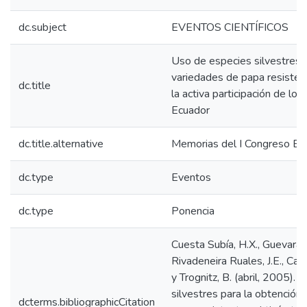
dc.subject
EVENTOS CIENTÍFICOS
Uso de especies silvestres 
variedades de papa resistent
dc.title
la activa participación de los
Ecuador
dc.title.alternative
Memorias del I Congreso Ecu
dc.type
Eventos
dc.type
Ponencia
Cuesta Subía, H.X., Guevara, 
Rivadeneira Ruales, J.E., Casti
y Trognitz, B. (abril, 2005).
silvestres para la obtención
dcterms.bibliographicCitation