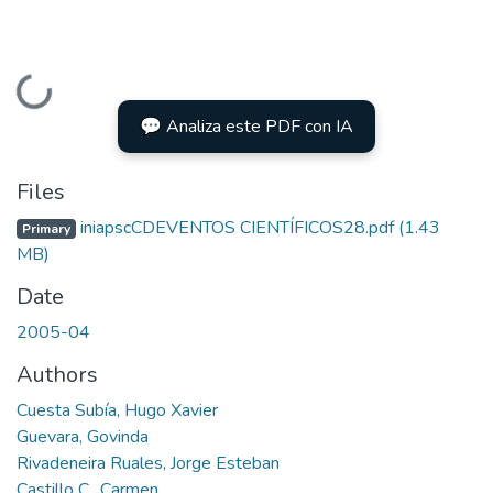
Loading...
💬 Analiza este PDF con IA
Files
iniapscCDEVENTOS CIENTÍFICOS28.pdf
(1.43
Primary
MB)
Date
2005-04
Authors
Cuesta Subía, Hugo Xavier
Guevara, Govinda
Rivadeneira Ruales, Jorge Esteban
Castillo C., Carmen