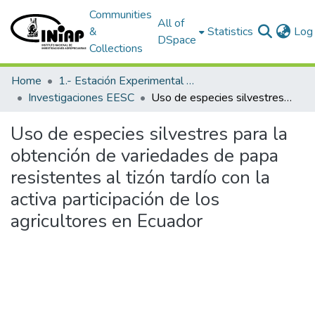
Communities
All of
&
Statistics
Log 
DSpace
Collections
Home
1.- Estación Experimental Santa Catalina
Investigaciones EESC
Uso de especies silvestres para la obtención de variedades de papa resistentes al tizón tardío con la activa participación de los agricultores en Ecuador
Uso de especies silvestres para la
obtención de variedades de papa
resistentes al tizón tardío con la
activa participación de los
agricultores en Ecuador