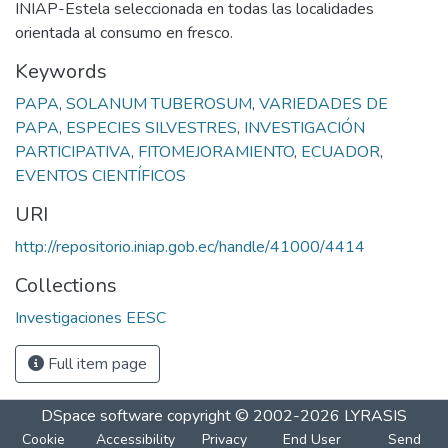
INIAP-Estela seleccionada en todas las localidades
orientada al consumo en fresco.
Keywords
PAPA
,
SOLANUM TUBEROSUM
,
VARIEDADES DE
PAPA
,
ESPECIES SILVESTRES
,
INVESTIGACIÓN
PARTICIPATIVA
,
FITOMEJORAMIENTO
,
ECUADOR
,
EVENTOS CIENTÍFICOS
URI
http://repositorio.iniap.gob.ec/handle/41000/4414
Collections
Investigaciones EESC
Full item page
DSpace software
copyright © 2002-2026
LYRASIS
Cookie
Accessibility
Privacy
End User
Send