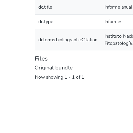
dc.title
Informe anua
dc.type
Informes
Instituto Nac
dcterms.bibliographicCitation
Fitopatología
Files
Original bundle
Now showing
1 - 1 of 1
Loading...