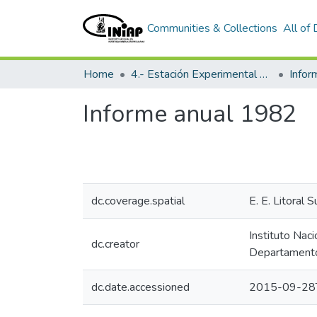
Communities & Collections
All of
Home
4.- Estación Experimental Litoral Sur
Info
Informe anual 1982
dc.coverage.spatial
E. E. Litoral S
Instituto Nac
dc.creator
Departamento
dc.date.accessioned
2015-09-28