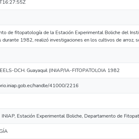
T16:27:55Z
to de fitopatología de la Estación Experimental Boliche del Inst
durante 1982, realizó investigaciones en los cultivos de arroz, soy
EELS-DCH. Guayaquil (INIAP/IA-FITOPATOLOIA 1982
torio.iniap.gob.ec/handle/41000/2216
: INIAP, Estación Experimental Boliche, Departamento de Fitopa
GÍA