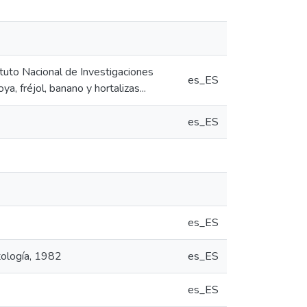
ituto Nacional de Investigaciones
es_ES
a, fréjol, banano y hortalizas...
es_ES
es_ES
tología, 1982
es_ES
es_ES