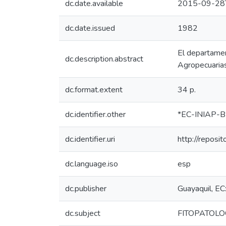
dc.date.available
2015-09-28
dc.date.issued
1982
El departamen
dc.description.abstract
Agropecuarias 
dc.format.extent
34 p.
dc.identifier.other
*EC-INIAP-B
dc.identifier.uri
http://reposi
dc.language.iso
esp
dc.publisher
Guayaquil, EC
dc.subject
FITOPATOLO