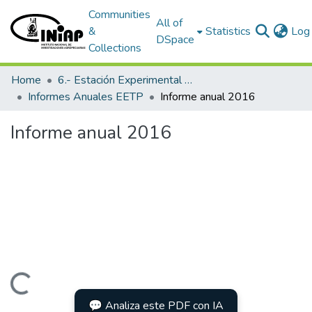
Communities
All of
&
Statistics
Log 
DSpace
Collections
Home
6.- Estación Experimental Tropical Pichilingue
Informes Anuales EETP
Informe anual 2016
Informe anual 2016
Loading...
💬 Analiza este PDF con IA