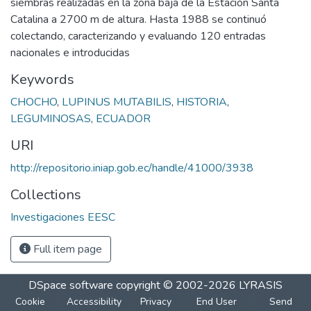
siembras realizadas en la zona baja de la Estación Santa
Catalina a 2700 m de altura. Hasta 1988 se continuó
colectando, caracterizando y evaluando 120 entradas
nacionales e introducidas
Keywords
CHOCHO
,
LUPINUS MUTABILIS
,
HISTORIA
,
LEGUMINOSAS
,
ECUADOR
URI
http://repositorio.iniap.gob.ec/handle/41000/3938
Collections
Investigaciones EESC
Full item page
DSpace software
copyright © 2002-2026
LYRASIS
Cookie
Accessibility
Privacy
End User
Send