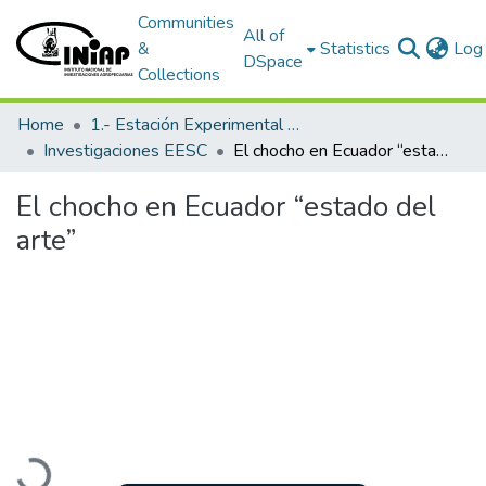
Communities
All of
&
Statistics
Log 
DSpace
Collections
Home
1.- Estación Experimental Santa Catalina
Investigaciones EESC
El chocho en Ecuador “estado del arte”
El chocho en Ecuador “estado del
arte”
Loading...