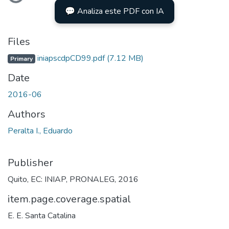
💬 Analiza este PDF con IA
Files
iniapscdpCD99.pdf
(7.12 MB)
Primary
Date
2016-06
Authors
Peralta I., Eduardo
Publisher
Quito, EC: INIAP, PRONALEG, 2016
item.page.coverage.spatial
E. E. Santa Catalina