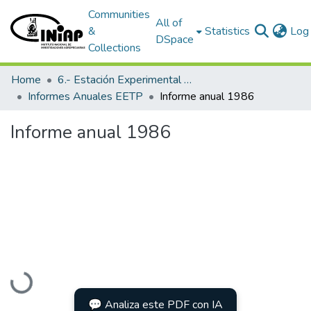
Communities
All of
&
Statistics
Log 
DSpace
Collections
Home
6.- Estación Experimental Tropical Pichilingue
Informes Anuales EETP
Informe anual 1986
Informe anual 1986
Loading...
💬 Analiza este PDF con IA