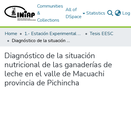
Communities
All of
&
Statistics
Log 
DSpace
Collections
Home
1.- Estación Experimental Santa Catalina
Tesis EESC
Diagnóstico de la situación nutricional de las ganaderías de leche en el valle de Macuachi provincia de Pichincha
Diagnóstico de la situación
nutricional de las ganaderías de
leche en el valle de Macuachi
provincia de Pichincha