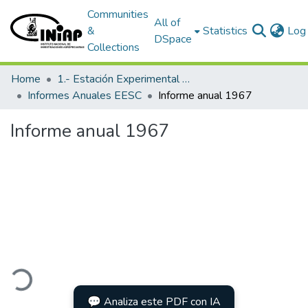
Communities
All of
&
Statistics
Log 
DSpace
Collections
Home
1.- Estación Experimental Santa Catalina
Informes Anuales EESC
Informe anual 1967
Informe anual 1967
ading...
💬 Analiza este PDF con IA