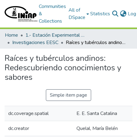
Communities
All of
&
Statistics
Log 
DSpace
Collections
Home
1.- Estación Experimental Santa Catalina
Investigaciones EESC
Raíces y tubérculos andinos: Redescubriendo conocimientos y sabores
Raíces y tubérculos andinos:
Redescubriendo conocimientos y
sabores
Simple item page
dc.coverage.spatial
E. E. Santa Catalina
dc.creator
Quelal, María Belén