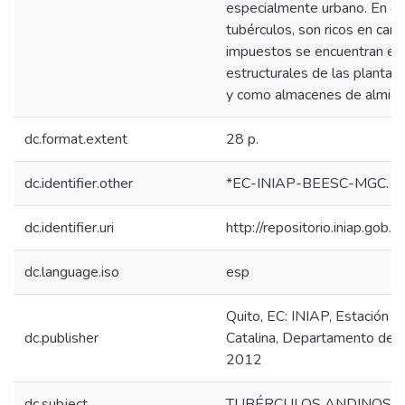
especialmente urbano. En gen
tubérculos, son ricos en carb
impuestos se encuentran en 
estructurales de las plantas
y como almacenes de almido
dc.format.extent
28 p.
dc.identifier.other
*EC-INIAP-BEESC-MGC. Qu
dc.identifier.uri
http://repositorio.iniap.go
dc.language.iso
esp
Quito, EC: INIAP, Estación 
dc.publisher
Catalina, Departamento de Nu
2012
dc.subject
TUBÉRCULOS ANDINOS