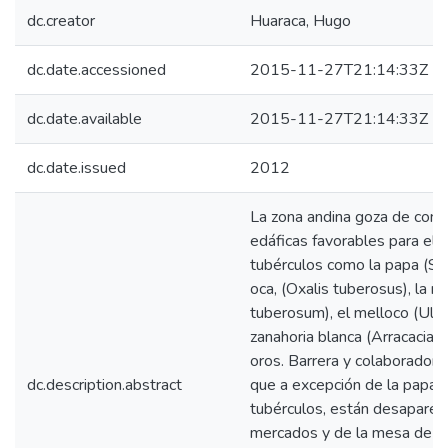
dc.creator
Huaraca, Hugo
dc.date.accessioned
2015-11-27T21:14:33Z
dc.date.available
2015-11-27T21:14:33Z
dc.date.issued
2012
La zona andina goza de condi
edáficas favorables para el d
tubérculos como la papa (So
oca, (Oxalis tuberosus), la
tuberosum), el melloco (Ullu
zanahoria blanca (Arracacia x
oros. Barrera y colaboradore
dc.description.abstract
que a excepción de la papa, 
tubérculos, están desaparec
mercados y de la mesa de c