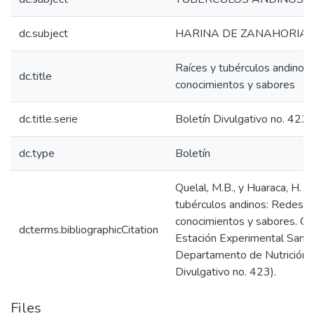
dc.subject
HARINA DE ZANAHORIA
Raíces y tubérculos andinos
dc.title
conocimientos y sabores
dc.title.serie
Boletín Divulgativo no. 423
dc.type
Boletín
Quelal, M.B., y Huaraca, H. (
tubérculos andinos: Redesc
conocimientos y sabores. Qui
dcterms.bibliographicCitation
Estación Experimental Santa 
Departamento de Nutrición y 
Divulgativo no. 423).
Files