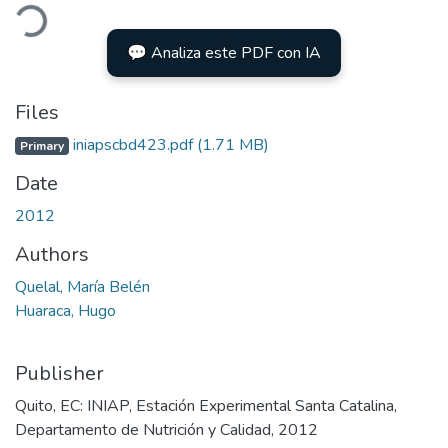
ading...
💬 Analiza este PDF con IA
Files
iniapscbd423.pdf
(1.71 MB)
Primary
Date
2012
Authors
Quelal, María Belén
Huaraca, Hugo
Publisher
Quito, EC: INIAP, Estación Experimental Santa Catalina,
Departamento de Nutrición y Calidad, 2012