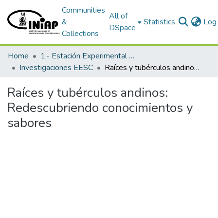
Communities
All of
&
Statistics
Log 
DSpace
Collections
Home
1.- Estación Experimental Santa Catalina
Investigaciones EESC
Raíces y tubérculos andinos: Redescubriendo conocimientos y sabores
Raíces y tubérculos andinos:
Redescubriendo conocimientos y
sabores