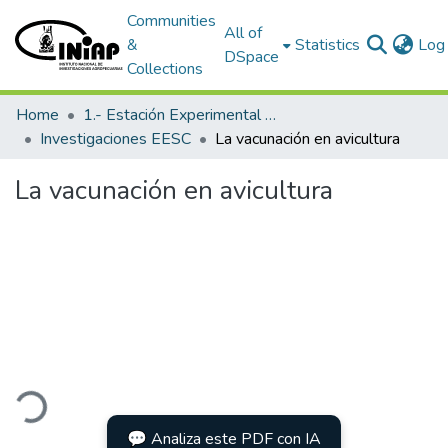
Communities
All of
&
Statistics
Log 
DSpace
Collections
Home
1.- Estación Experimental Santa Catalina
Investigaciones EESC
La vacunación en avicultura
La vacunación en avicultura
ading...
💬 Analiza este PDF con IA