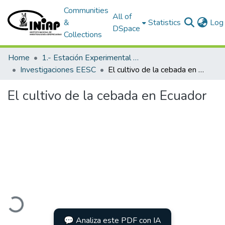
Communities
All of
&
Statistics
Log 
DSpace
Collections
Home
1.- Estación Experimental Santa Catalina
Investigaciones EESC
El cultivo de la cebada en Ecuador
El cultivo de la cebada en Ecuador
Loading...
💬 Analiza este PDF con IA