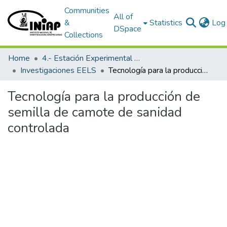
Communities
All of
&
Statistics
Log 
DSpace
Collections
Home
4.- Estación Experimental Litoral Sur
Investigaciones EELS
Tecnología para la producción de semilla de camote de sanidad controlada
Tecnología para la producción de
semilla de camote de sanidad
controlada