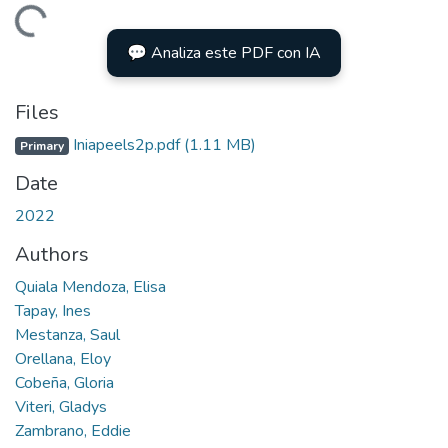
Loading...
💬 Analiza este PDF con IA
Files
Iniapeels2p.pdf
(1.11 MB)
Primary
Date
2022
Authors
Quiala Mendoza, Elisa
Tapay, Ines
Mestanza, Saul
Orellana, Eloy
Cobeña, Gloria
Viteri, Gladys
Zambrano, Eddie