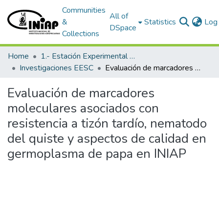
Communities
All of
&
Statistics
Log 
DSpace
Collections
Home
1.- Estación Experimental Santa Catalina
Investigaciones EESC
Evaluación de marcadores moleculares asociados con resistencia a tizón tardío, nematodo del quiste y aspectos de calidad en germoplasma de papa en INIAP
Evaluación de marcadores
moleculares asociados con
resistencia a tizón tardío, nematodo
del quiste y aspectos de calidad en
germoplasma de papa en INIAP