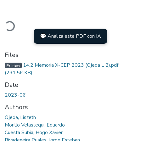
Loading...
💬 Analiza este PDF con IA
Files
14.2 Memoria X-CEP 2023 (Ojeda L 2).pdf
Primary
(231.56 KB)
Date
2023-06
Authors
Ojeda, Liszeth
Morillo Velastequi, Eduardo
Cuesta Subía, Hogo Xavier
Rivadeneira Ruales, Jorge Esteban