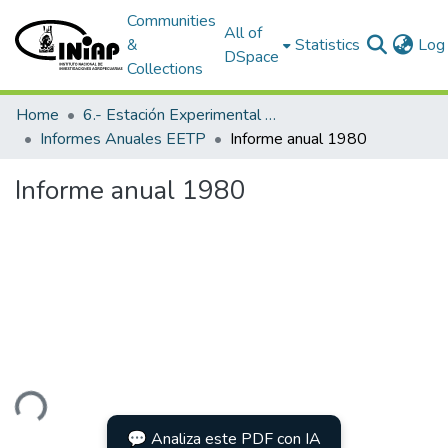
Communities
All of
&
Statistics
Log 
DSpace
Collections
Home
6.- Estación Experimental Tropical Pichilingue
Informes Anuales EETP
Informe anual 1980
Informe anual 1980
ading...
💬 Analiza este PDF con IA