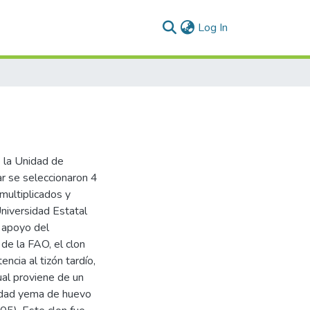
(current)
Log In
 la Unidad de
ar se seleccionaron 4
 multiplicados y
Universidad Estatal
 apoyo del
 de la FAO, el clon
ncia al tizón tardío,
ual proviene de un
iedad yema de huevo