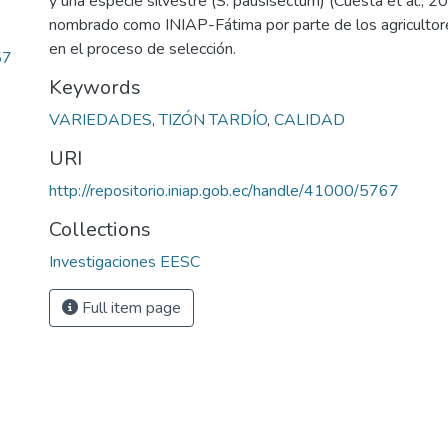
y una especie silvestre (S. pausisectum) (Cuesta et al., 2
nombrado como INIAP-Fátima por parte de los agricultore
en el proceso de selección.
57
Keywords
VARIEDADES
,
TIZÓN TARDÍO
,
CALIDAD
URI
http://repositorio.iniap.gob.ec/handle/41000/5767
Collections
Investigaciones EESC
Full item page