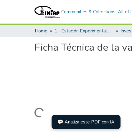
Communities & Collections
All of
Home
1.- Estación Experimental Santa Catalina
Inves
Ficha Técnica de la 
Loading...
💬 Analiza este PDF con IA