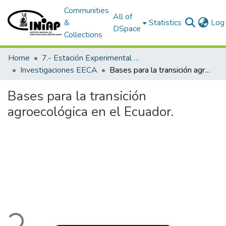
Communities
All of
&
Statistics
Log 
DSpace
Collections
Home
7.- Estación Experimental Central Amazónica
Investigaciones EECA
Bases para la transición agroecológica en el Ecuador.
Bases para la transición
agroecológica en el Ecuador.
oading...