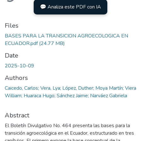
💬 Analiza este PDF con IA
Files
BASES PARA LA TRANSICION AGROECOLOGICA EN
ECUADOR.pdf
(24.77 MB)
Date
2025-10-09
Authors
Caicedo, Carlos; Vera, Lya; López, Duther; Moya Martín; Viera
William; Huaraca Hugo; Sánchez Jaime; Narváez Gabriela
Abstract
El Boletín Divulgativo No. 464 presenta las bases para la
transición agroecológica en el Ecuador, estructurado en tres
capítulos. El primero expone la base conceptual de la