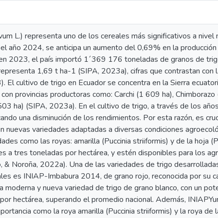
tivum L.) representa uno de los cereales más significativos a niv
l año 2024, se anticipa un aumento del 0,69% en la producción 
en 2023, el país importó 1´369 176 toneladas de granos de tri
epresenta 1,69 t ha-1 (SIPA, 2023a), cifras que contrastan con 
. El cultivo de trigo en Ecuador se concentra en la Sierra ecuatori
on provincias productoras como: Carchi (1 609 ha), Chimborazo (
503 ha) (SIPA, 2023a). En el cultivo de trigo, a través de los añ
ndo una disminución de los rendimientos. Por esta razón, es cruc
en nuevas variedades adaptadas a diversas condiciones agroecológ
des como las royas: amarilla (Puccinia striiformis) y de la hoja (P
s a tres toneladas por hectárea, y estén disponibles para los agr
, & Noroña, 2022a). Una de las variedades de trigo desarrollada
iales es INIAP-Imbabura 2014, de grano rojo, reconocida por su ca
 moderna y nueva variedad de trigo de grano blanco, con un pote
 por hectárea, superando el promedio nacional. Además, INIAPYu
tancia como la roya amarilla (Puccinia striiformis) y la roya de la 