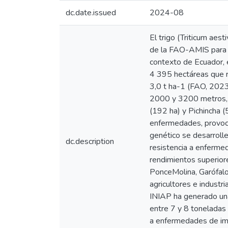
dc.date.issued
2024-08
El trigo (Triticum aes
de la FAO-AMIS para e
contexto de Ecuador, 
4 395 hectáreas que r
3,0 t ha-1 (FAO, 2023)
2000 y 3200 metros, c
(192 ha) y Pichincha (
enfermedades, provoca
genético se desarroll
dc.description
resistencia a enfermeda
rendimientos superiore
PonceMolina, Garófalo
agricultores e industr
INIAP ha generado una
entre 7 y 8 toneladas
a enfermedades de impor