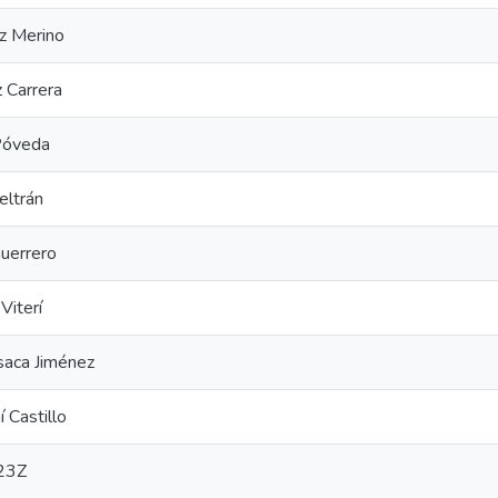
z Merino
 Carrera
 Póveda
eltrán
Guerrero
Viterí
saca Jiménez
 Castillo
23Z