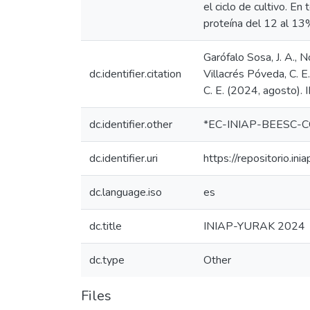
el ciclo de cultivo. E
proteína del 12 al 13%
Garófalo Sosa, J. A., N
dc.identifier.citation
Villacrés Póveda, C. E.
C. E. (2024, agosto)
dc.identifier.other
*EC-INIAP-BEESC-CCC.
dc.identifier.uri
https://repositorio.i
dc.language.iso
es
dc.title
INIAP-YURAK 2024
dc.type
Other
Files