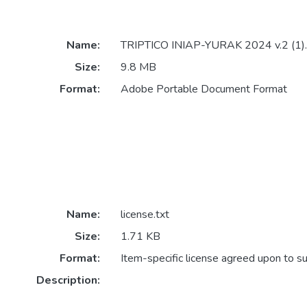
Name:
TRIPTICO INIAP-YURAK 2024 v.2 (1).
Size:
9.8 MB
Format:
Adobe Portable Document Format
Name:
license.txt
Size:
1.71 KB
Format:
Item-specific license agreed upon to s
Description: