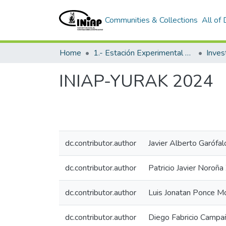
Communities & Collections
All of
Home
1.- Estación Experimental Santa Catalina
Inves
INIAP-YURAK 2024
dc.contributor.author
Javier Alberto Garófa
dc.contributor.author
Patricio Javier Noroña
dc.contributor.author
Luis Jonatan Ponce Mo
dc.contributor.author
Diego Fabricio Campa