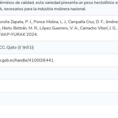
n términos de calidad, esta variedad presenta un peso hectolítrico
, necesarios para la industria molinera nacional.
oroña Zapata, P. J., Ponce Molina, L. J., Campaña Cruz, D. F., Jiméne
, Nieto Beltrán, M. R., López Guerrero, V. A., Camacho Viterí, J. G.,
. INIAP-YURAK 2024.
 Quito (I/ IIn51i)
niap.gob.ec/handle/41000/6441