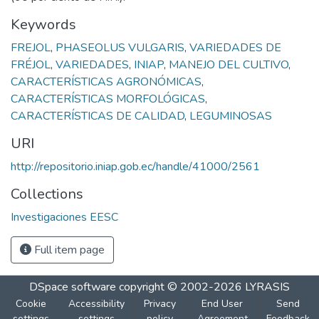
Keywords
FREJOL
,
PHASEOLUS VULGARIS
,
VARIEDADES DE
FRÉJOL
,
VARIEDADES
,
INIAP
,
MANEJO DEL CULTIVO
,
CARACTERÍSTICAS AGRONÓMICAS
,
CARACTERÍSTICAS MORFOLÓGICAS
,
CARACTERÍSTICAS DE CALIDAD
,
LEGUMINOSAS
URI
http://repositorio.iniap.gob.ec/handle/41000/2561
Collections
Investigaciones EESC
Full item page
DSpace software
copyright © 2002-2026
LYRASIS
Cookie
Accessibility
Privacy
End User
Send
settings
settings
policy
Agreement
Feedback