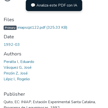
💬 Analiza este PDF con IA
Files
iniapscpl122.pdf
(325.33 KB)
Primary
Date
1992-03
Authors
Peralta I., Eduardo
Vásquez G., José
Pinzón Z., José
Lépiz I., Rogelio
Publisher
Quito, EC: INIAP, Estación Experimental Santa Catalina,
Programa de Leguminosas, 1992