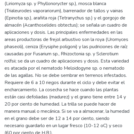
(Liriomyza sp. y Phyllonorycter sp.), mosca blanca
(Trialeurodes vaporariorum), barrenador de tallos y vainas
(Epinotia sp.), arañita roja (Tetranychus sp.) y el gorgojo de
almacén (Acanthoselides obtectus); se señala un cuadro de
aplicaciones y dosis. Las principales enfermedades en las
areas productoras de frejol arbustivo son la roya (Uromyces
phaseoli), ceniza (Erysiphe poligoni) y las pudriciones de raíz
causadas por Fusarium sp., Rhizoctonia sp. y Sclerotium
rolfsii; se da un cuadro de aplicaciones y dosis. Esta variedad
es atacada por el nematodo Meloidogyne sp. o nematodo
de las agallas. No se debe sembrar en terrenos infestados.
Requiere de 6 a 10 riegos durante el ciclo y debe evitar el
encharcamiento. La cosecha se hace cuando las plantas
están casi defoliadas (madurez) y el grano tiene entre 14 y
20 por ciento de humedad. La trilla se puede hacer de
manera manual o mecánica. Si se va a almacenar, la humedad
en el grano debe ser de 12 a 14 por ciento, siendo
necesario guardarlo en un lugar fresco (10-12 oC) y seco
(60 por ciento de H.R.).