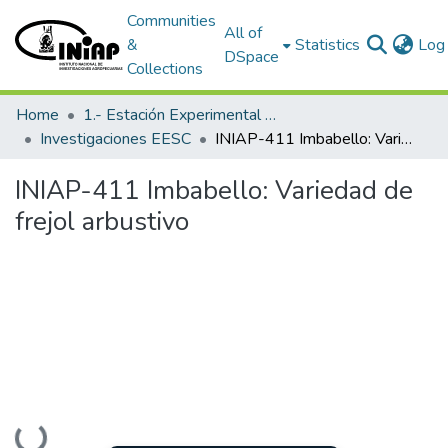
Communities
All of
&
Statistics
Log 
DSpace
Collections
Home
1.- Estación Experimental Santa Catalina
Investigaciones EESC
INIAP-411 Imbabello: Variedad de frejol arbustivo
INIAP-411 Imbabello: Variedad de
frejol arbustivo
Loading...