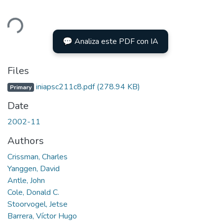
ding...
💬 Analiza este PDF con IA
Files
iniapsc211c8.pdf
(278.94 KB)
Primary
Date
2002-11
Authors
Crissman, Charles
Yanggen, David
Antle, John
Cole, Donald C.
Stoorvogel, Jetse
Barrera, Víctor Hugo