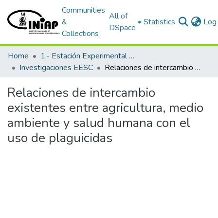
Communities
All of
&
Statistics
Log 
DSpace
Collections
Home
1.- Estación Experimental Santa Catalina
Investigaciones EESC
Relaciones de intercambio existentes entre agricultura, medio ambiente y salud humana con el uso de plaguicidas
Relaciones de intercambio
existentes entre agricultura, medio
ambiente y salud humana con el
uso de plaguicidas