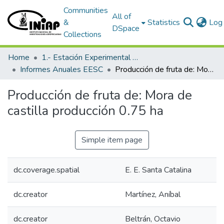
Communities
All of
&
Statistics
Log 
DSpace
Collections
Home
1.- Estación Experimental Santa Catalina
Informes Anuales EESC
Producción de fruta de: Mora de castilla producción 0.75 ha
Producción de fruta de: Mora de
castilla producción 0.75 ha
Simple item page
dc.coverage.spatial
E. E. Santa Catalina
dc.creator
Martínez, Aníbal
dc.creator
Beltrán, Octavio