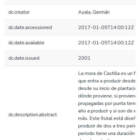
dc.creator
Ayala, Germán
dc.date.accessioned
2017-01-05T14:00:12Z
dc.date.available
2017-01-05T14:00:12Z
dc.date.issued
2001
La mora de Castilla es un fr
que entra a producir desde 
desde su inicio de plantació
dónde proviene, si proviene 
propagadas por punta termina
año a producir y si son de es
dc.description.abstract
más. Este frutal está diseñ
producir de dos a tres period
periodo tiene una duración d