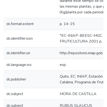
durante este tiempo se cose
las mismas plantas, y que pu
lKg/planta por cada periodo 
dc.format.extent
p. 14-15
*EC-INIAP-BEESC-MGC. Qui
dc.identifier.issn
FRUTICULTURA 2001 p. 1
dc.identifier.uri
http://repositorio.iniap.go
dc.language.iso
esp
Quito, EC: INIAP, Estación 
dc.publisher
Catalina, Programa de Frutic
dc.subject
MORA DE CASTILLA
dc.subject
RUBUS GLAUCUS