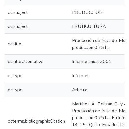
dc.subject
PRODUCCIÓN
dc.subject
FRUTICULTURA
Producción de fruta de: Mora 
dc.title
producción 0.75 ha
dc.title.alternative
Informe anual 2001
dc.type
Informes
dc.type
Artículo
Martínez, A., Beltrán, O., y A
Producción de fruta de: Mora 
producción 0.75 ha. En Info
dcterms.bibliographicCitation
14-15). Quito, Ecuador: INIA