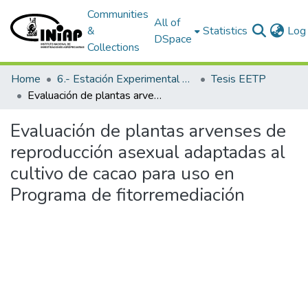
Communities
All of
&
Statistics
Log 
DSpace
Collections
Home
6.- Estación Experimental Tropical Pichilingue
Tesis EETP
Evaluación de plantas arvenses de reproducción asexual adaptadas al cultivo de cacao para uso en Programa de fitorremediación
Evaluación de plantas arvenses de
reproducción asexual adaptadas al
cultivo de cacao para uso en
Programa de fitorremediación