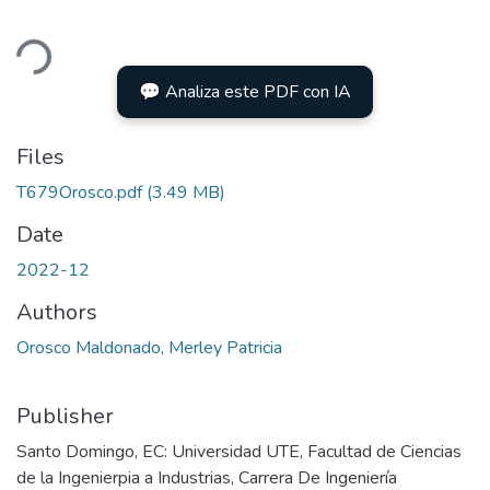
ading...
💬 Analiza este PDF con IA
Files
T679Orosco.pdf
(3.49 MB)
Date
2022-12
Authors
Orosco Maldonado, Merley Patricia
Publisher
Santo Domingo, EC: Universidad UTE, Facultad de Ciencias
de la Ingenierpia a Industrias, Carrera De Ingeniería