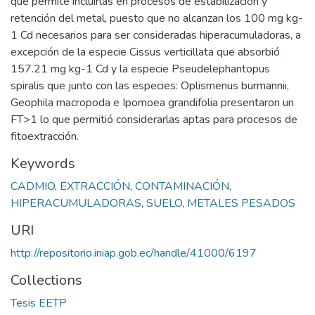
que permite incluirlas en procesos de estabilización y
retención del metal, puesto que no alcanzan los 100 mg kg-
1 Cd necesarios para ser consideradas hiperacumuladoras, a
excepción de la especie Cissus verticillata que absorbió
157.21 mg kg-1 Cd y la especie Pseudelephantopus
spiralis que junto con las especies: Oplismenus burmannii,
Geophila macropoda e Ipomoea grandifolia presentaron un
FT>1 lo que permitió considerarlas aptas para procesos de
fitoextracción.
Keywords
CADMIO
,
EXTRACCIÓN
,
CONTAMINACIÓN
,
HIPERACUMULADORAS
,
SUELO
,
METALES PESADOS
URI
http://repositorio.iniap.gob.ec/handle/41000/6197
Collections
Tesis EETP