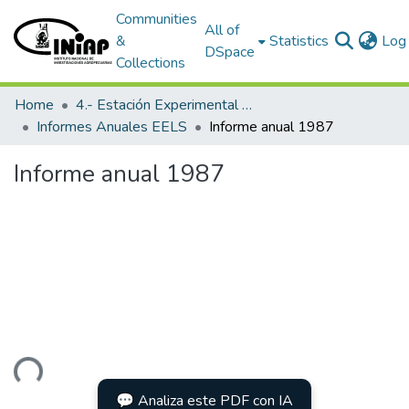
Communities
All of
&
Statistics
Log 
DSpace
Collections
Home
4.- Estación Experimental Litoral Sur
Informes Anuales EELS
Informe anual 1987
Informe anual 1987
ading...
💬 Analiza este PDF con IA