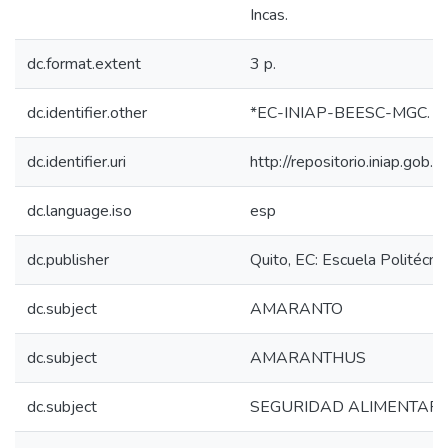
Incas.
dc.format.extent
3 p.
dc.identifier.other
*EC-INIAP-BEESC-MGC. Qu
dc.identifier.uri
http://repositorio.iniap.gob
dc.language.iso
esp
dc.publisher
Quito, EC: Escuela Politécni
dc.subject
AMARANTO
dc.subject
AMARANTHUS
dc.subject
SEGURIDAD ALIMENTARI