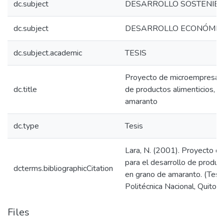
dc.subject
DESARROLLO SOSTENIB
dc.subject
DESARROLLO ECONÓMICO
dc.subject.academic
TESIS
Proyecto de microempresa fam
dc.title
de productos alimenticios, 
amaranto
dc.type
Tesis
Lara, N. (2001). Proyecto d
para el desarrollo de produc
dcterms.bibliographicCitation
en grano de amaranto. (Tesi
Politécnica Nacional, Quito, 
Files