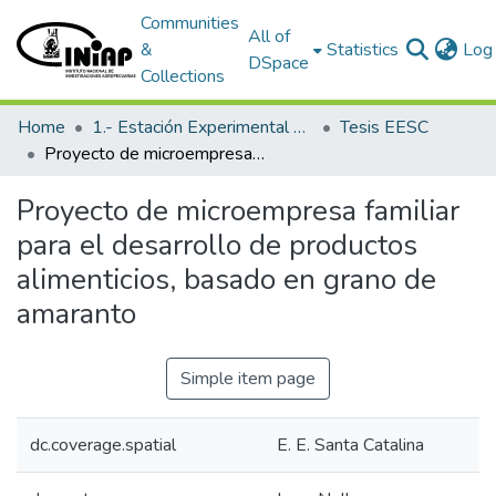
Communities
All of
&
Statistics
Log 
DSpace
Collections
Home
1.- Estación Experimental Santa Catalina
Tesis EESC
Proyecto de microempresa familiar para el desarrollo de productos alimenticios, basado en grano de amaranto
Proyecto de microempresa familiar
para el desarrollo de productos
alimenticios, basado en grano de
amaranto
Simple item page
dc.coverage.spatial
E. E. Santa Catalina