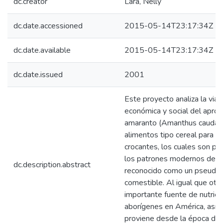
dc.creator
Lara, Nelly
dc.date.accessioned
2015-05-14T23:17:34Z
dc.date.available
2015-05-14T23:17:34Z
dc.date.issued
2001
Este proyecto analiza la viabi
económica y social del apro
amaranto (Amanthus caudatu
alimentos tipo cereal para d
crocantes, los cuales son p
los patrones modernos de c
dc.description.abstract
reconocido como un pseudoc
comestible. Al igual que otro
importante fuente de nutrient
aborígenes en América, así 
proviene desde la época de 