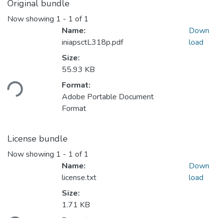
Original bundle
Now showing
1 - 1 of 1
Name:
Down
iniapsctL318p.pdf
load
Size:
55.93 KB
ding...
Format:
Adobe Portable Document
Format
License bundle
Now showing
1 - 1 of 1
Name:
Down
license.txt
load
Size:
1.71 KB