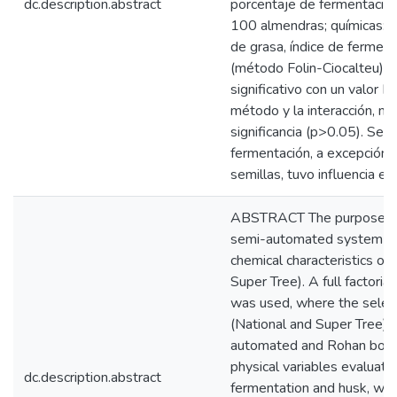
dc.description.abstract
porcentaje de fermentación
100 almendras; químicas: p
de grasa, índice de ferment
(método Folin-Ciocalteu).
significativo con un valor 
método y la interacción, mi
significancia (p>0.05). Se 
fermentación, a excepción
semillas, tuvo influencia en 
ABSTRACT The purpose of t
semi-automated system and 
chemical characteristics o
Super Tree). A full factoria
was used, where the selec
(National and Super Tree)
automated and Rohan boxes)
physical variables evaluat
dc.description.abstract
fermentation and husk, we