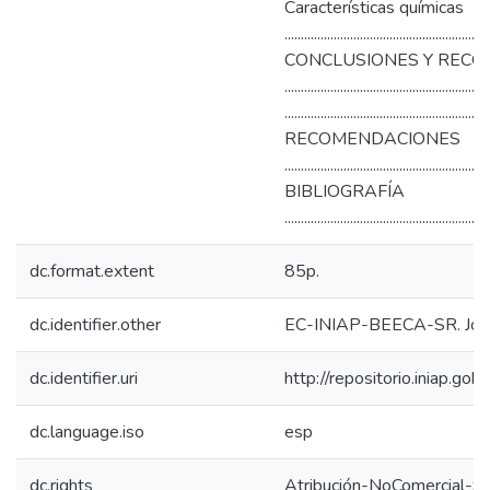
Características químicas
..........................................................
CONCLUSIONES Y REC
...........................................
.........................................................
RECOMENDACIONES
..........................................................
BIBLIOGRAFÍA
............................................................
dc.format.extent
85p.
dc.identifier.other
EC-INIAP-BEECA-SR. Joya
dc.identifier.uri
http://repositorio.iniap.g
dc.language.iso
esp
dc.rights
Atribución-NoComercial-Si