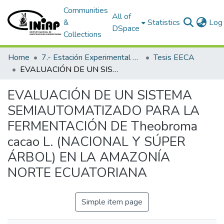
Communities
All of
&
Statistics
Log 
DSpace
Collections
Home
7.- Estación Experimental Central Amazónica
Tesis EECA
EVALUACIÓN DE UN SISTEMA SEMIAUTOMATIZADO PARA LA FERMENTACIÓN DE Theobroma cacao L. (NACIONAL Y SÚPER ÁRBOL) EN LA AMAZONÍA NORTE ECUATORIANA
EVALUACIÓN DE UN SISTEMA
SEMIAUTOMATIZADO PARA LA
FERMENTACIÓN DE Theobroma
cacao L. (NACIONAL Y SÚPER
ÁRBOL) EN LA AMAZONÍA
NORTE ECUATORIANA
Simple item page