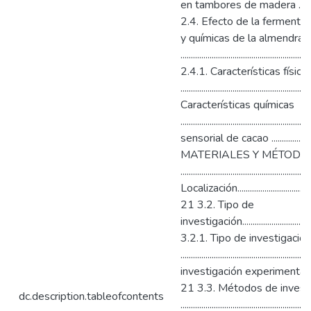
en tambores de madera ......................
2.4. Efecto de la fermentaci
y químicas de la almendra 
............................................................
2.4.1. Características física
........................................................
Características químicas
...................................................
sensorial de cacao .............................
MATERIALES Y MÉTODO
.........................................................
Localización...........................................
21 3.2. Tipo de
investigación.......................................
3.2.1. Tipo de investigación
..................................................
investigación experimental ...................
21 3.3. Métodos de invest
dc.description.tableofcontents
.........................................................