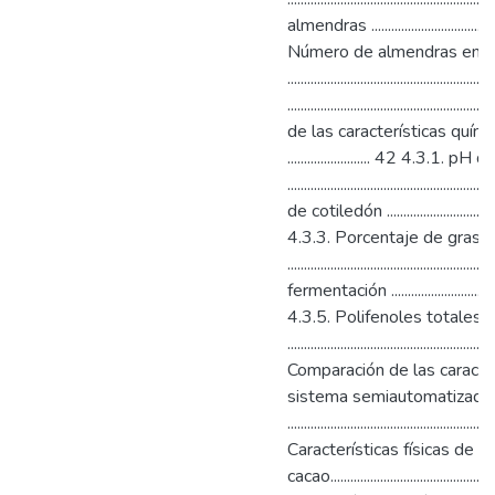
almendras ........................................
Número de almendras en 
............................................
.....................................................
de las características quím
......................... 42 4.3.1. pH
......................................................
de cotiledón .......................................
4.3.3. Porcentaje de grasa
...................................................
fermentación ......................................
4.3.5. Polifenoles totales
.........................................................
Comparación de las caracter
sistema semiautomatizado 
.........................................................
Características físicas de
cacao..............................................