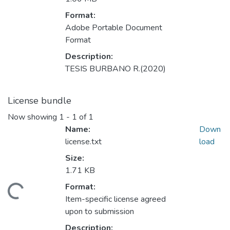
Format:
Adobe Portable Document
Format
Description:
TESIS BURBANO R.(2020)
License bundle
Now showing
1 - 1 of 1
Name:
Down
license.txt
load
Size:
1.71 KB
ding...
Format:
Item-specific license agreed
upon to submission
Description: