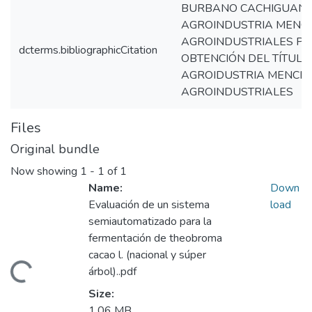
BURBANO CACHIGUANGO
AGROINDUSTRIA MENCI
AGROINDUSTRIALES PR
dcterms.bibliographicCitation
OBTENCIÓN DEL TÍTULO
AGROIDUSTRIA MENCIÓ
AGROINDUSTRIALES
Files
Original bundle
Now showing
1 - 1 of 1
Name:
Down
Evaluación de un sistema
load
semiautomatizado para la
fermentación de theobroma
cacao l. (nacional y súper
ding...
árbol)..pdf
Size:
1.06 MB