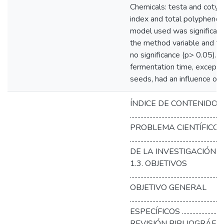
Chemicals: testa and cotyl
index and total polyphenol
model used was significant
the method variable and the
no significance (p> 0.05). 
fermentation time, except 
seeds, had an influence on t
ÍNDICE DE CONTENIDOS
..........................................................
PROBLEMA CIENTÍFICO
..................................................
DE LA INVESTIGACIÓN .......................
1.3. OBJETIVOS
..........................................................
OBJETIVO GENERAL
.................................................
ESPECÍFICOS .....................................
REVISIÓN BIBLIOGRÁFI