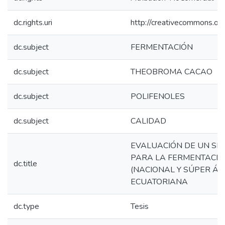
dc.rights.uri
http://creativecommons.org
dc.subject
FERMENTACIÓN
dc.subject
THEOBROMA CACAO
dc.subject
POLIFENOLES
dc.subject
CALIDAD
EVALUACIÓN DE UN SI
PARA LA FERMENTACIÓN 
dc.title
(NACIONAL Y SÚPER ÁR
ECUATORIANA
dc.type
Tesis