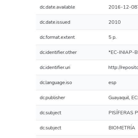
dc.date.available
2016-12-08
dc.date.issued
2010
dc.format.extent
5 p.
dc.identifier.other
*EC-INIAP-B
dc.identifier.uri
http://reposi
dc.language.iso
esp
dc.publisher
Guayaquil, EC
dc.subject
PISÍFERAS 
dc.subject
BIOMETRÍA