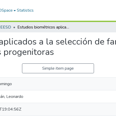
 DSpace
Statistics
s EESD
Estudios biométricos aplicados a la selección de familias teneras para la obtención de pisíferas progenitoras
aplicados a la selección de fa
s progenitoras
Simple item page
Domingo
án, Leonardo
T19:04:56Z