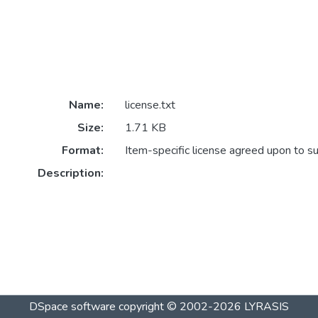
Name:
license.txt
Size:
1.71 KB
Format:
Item-specific license agreed upon to s
Description:
DSpace software
copyright © 2002-2026
LYRASIS