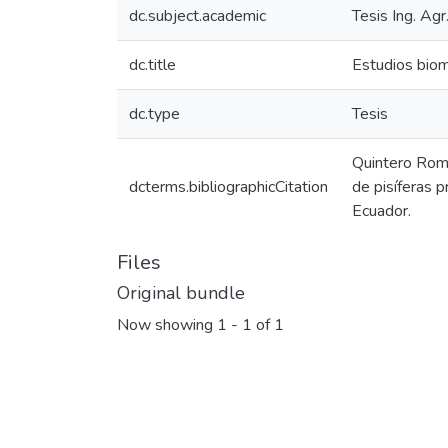
dc.subject.academic
Tesis Ing. Agr
dc.title
Estudios biomé
dc.type
Tesis
Quintero Romá
dcterms.bibliographicCitation
de pisíferas p
Ecuador.
Files
Original bundle
Now showing
1 - 1 of 1