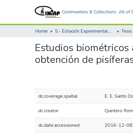
Communities & Collections
All of
Home
5.- Estación Experimental Santo Domingo
Tesi
Estudios biométricos 
obtención de pisífera
dc.coverage.spatial
E. E. Santo 
dc.creator
Quintero Rom
dc.date.accessioned
2016-12-08