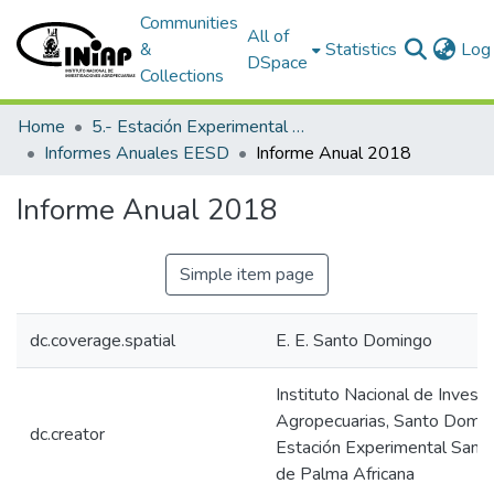
Communities
All of
&
Statistics
Log 
DSpace
Collections
Home
5.- Estación Experimental Santo Domingo
Informes Anuales EESD
Informe Anual 2018
Informe Anual 2018
Simple item page
dc.coverage.spatial
E. E. Santo Domingo
Instituto Nacional de Invest
Agropecuarias, Santo Domin
dc.creator
Estación Experimental Sant
de Palma Africana