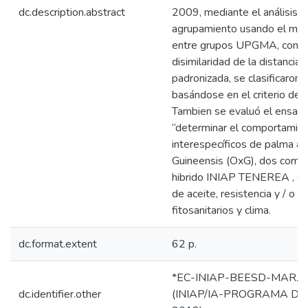
dc.description.abstract
2009, mediante el análisis m
agrupamiento usando el mét
entre grupos UPGMA, con ba
disimilaridad de la distancia
padronizada, se clasificaron 
basándose en el criterio de
Tambien se evaluó el ensayo 
“determinar el comportamien
interespecíficos de palma ac
Guineensis (OxG), dos comp
hibrido INIAP TENEREA , en 
de aceite, resistencia y / o 
fitosanitarios y clima.
dc.format.extent
62 p.
*EC-INIAP-BEESD-MAR. S
dc.identifier.other
(INIAP/IA-PROGRAMA D