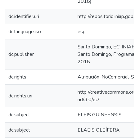
2018)
dc.identifier.uri
http://repositorio.iniap.go
dc.language.iso
esp
Santo Domingo, EC: INIAP-E
dc.publisher
Santo Domingo, Programa de
2018
dc.rights
Atribución-NoComercial-Sin
http://creativecommons.org/
dc.rights.uri
nd/3.0/ec/
dc.subject
ELEIS GUINEENSIS
dc.subject
ELAEIS OLEÍFERA