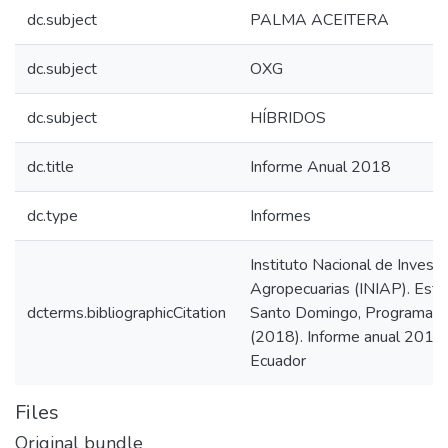
dc.subject
PALMA ACEITERA
dc.subject
OXG
dc.subject
HÍBRIDOS
dc.title
Informe Anual 2018
dc.type
Informes
Instituto Nacional de Invest
Agropecuarias (INIAP). Esta
dcterms.bibliographicCitation
Santo Domingo, Programa d
(2018). Informe anual 2018
Ecuador
Files
Original bundle