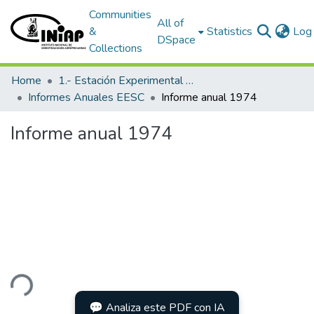
Communities
All of
&
Statistics
Log 
DSpace
Collections
Home
1.- Estación Experimental Santa Catalina
Informes Anuales EESC
Informe anual 1974
Informe anual 1974
ding...
💬 Analiza este PDF con IA