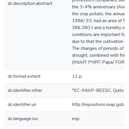
processors companies, being
dc.description.abstract
the 3-4% anniversary (Andra
the crop potato, the annual 
1986/ 93, had an area of 55.
386.280 t and a humility of 6.
conditions are important for 
due to that the cultivation o
The changes of periods of st
drought, combined with freez
(INIAP/ PNRT-Papa/ FORTI
dc.format.extent
12 p.
dc.identifier.other
*EC-INIAP-BEESC, Quito (
dc.identifier.uri
http://repositorio.iniap.gob
dc.language.iso
esp