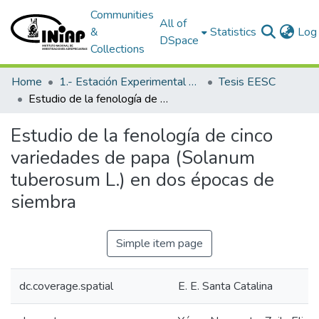
Communities
All of
&
Statistics
Log 
DSpace
Collections
Home
1.- Estación Experimental Santa Catalina
Tesis EESC
Estudio de la fenología de cinco variedades de papa (Solanum tuberosum L.) en dos épocas de siembra
Estudio de la fenología de cinco
variedades de papa (Solanum
tuberosum L.) en dos épocas de
siembra
Simple item page
dc.coverage.spatial
E. E. Santa Catalina