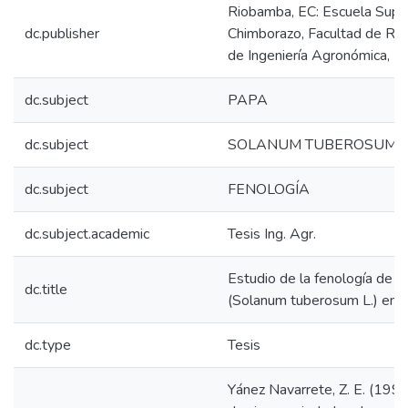
Riobamba, EC: Escuela Super
dc.publisher
Chimborazo, Facultad de Rec
de Ingeniería Agronómica, 1
dc.subject
PAPA
dc.subject
SOLANUM TUBEROSUM
dc.subject
FENOLOGÍA
dc.subject.academic
Tesis Ing. Agr.
Estudio de la fenología de c
dc.title
(Solanum tuberosum L.) en 
dc.type
Tesis
Yánez Navarrete, Z. E. (1999