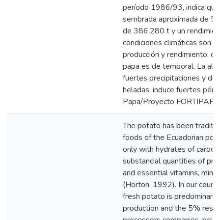
período 1986/93, indica que 
sembrada aproximada de 55.
de 386.280 t y un rendimient
condiciones climáticas son 
producción y rendimiento, deb
papa es de temporal. La alt
fuertes precipitaciones y de
heladas, induce fuertes pér
Papa/Proyecto FORTIPAPA,
The potato has been traditio
foods of the Ecuadorian popul
only with hydrates of carbón 
substancial quantities of pro
and essential vitamins, min
(Horton, 1992). In our count
fresh potato is predominant 
production and the 5% residua