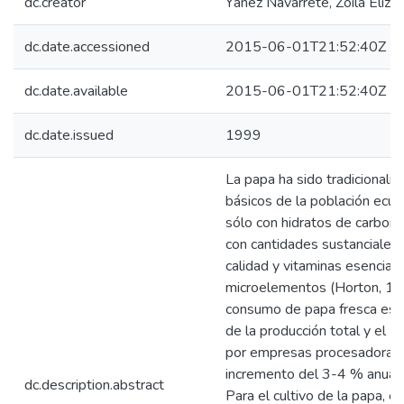
dc.creator
Yánez Navarrete, Zoila Eliza
dc.date.accessioned
2015-06-01T21:52:40Z
dc.date.available
2015-06-01T21:52:40Z
dc.date.issued
1999
La papa ha sido tradicional
básicos de la población ecua
sólo con hidratos de carbono
con cantidades sustanciales 
calidad y vitaminas esenciale
microelementos (Horton, 199
consumo de papa fresca es 
de la producción total y el 5
por empresas procesadoras,
incremento del 3-4 % anual 
dc.description.abstract
Para el cultivo de la papa, e