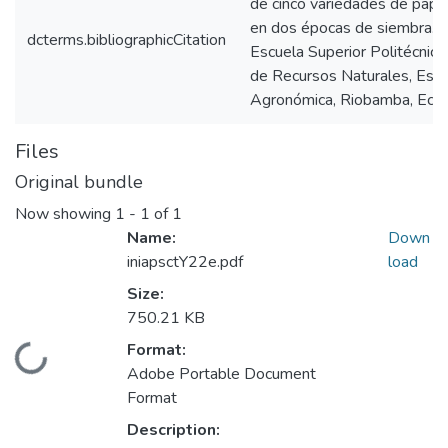
de cinco variedades de papa
en dos épocas de siembra. (T
dcterms.bibliographicCitation
Escuela Superior Politécnic
de Recursos Naturales, Escu
Agronómica, Riobamba, Ecua
Files
Original bundle
Now showing
1 - 1 of 1
Name:
Down
iniapsctY22e.pdf
load
Size:
750.21 KB
Format:
Loading...
Adobe Portable Document
Format
Description: