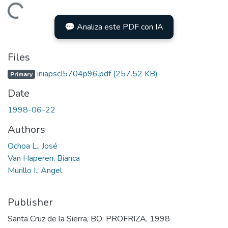
Loading...
💬 Analiza este PDF con IA
Files
iniapscI5704p96.pdf
(257.52 KB)
Primary
Date
1998-06-22
Authors
Ochoa L., José
Van Haperen, Bianca
Murillo I., Angel
Publisher
Santa Cruz de la Sierra, BO: PROFRIZA, 1998