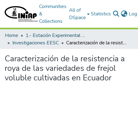
Communities
All of
&
Statistics
Log 
DSpace
Collections
Home
1.- Estación Experimental Santa Catalina
Investigaciones EESC
Caracterización de la resistencia a roya de las variedades de frejol voluble cultivadas en Ecuador
Caracterización de la resistencia a
roya de las variedades de frejol
voluble cultivadas en Ecuador