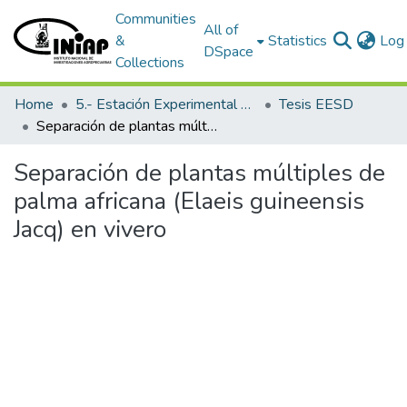
Communities
All of
&
Statistics
Log 
DSpace
Collections
Home
5.- Estación Experimental Santo Domingo
Tesis EESD
Separación de plantas múltiples de palma africana (Elaeis guineensis Jacq) en vivero
Separación de plantas múltiples de
palma africana (Elaeis guineensis
Jacq) en vivero