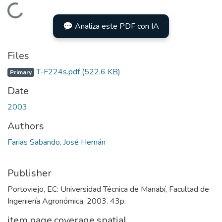
Loading...
💬 Analiza este PDF con IA
Files
T-F224s.pdf
(522.6 KB)
Primary
Date
2003
Authors
Farias Sabando, José Hernán
Publisher
Portoviejo, EC: Universidad Técnica de Manabí, Facultad de
Ingeniería Agronómica, 2003. 43p.
item.page.coverage.spatial