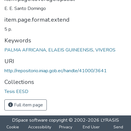
E. E. Santo Domingo
item.page.format.extend
5 p.
Keywords
PALMA AFRICANA
,
ELAEIS GUINEENSIS
,
VIVEROS
URI
http://repositorio.iniap.gob.ec/handle/41000/3641
Collections
Tesis EESD
Full item page
DSpace software
copyright © 2002-2026
LYRASIS
Cookie
Accessibility
Privacy
End User
Send