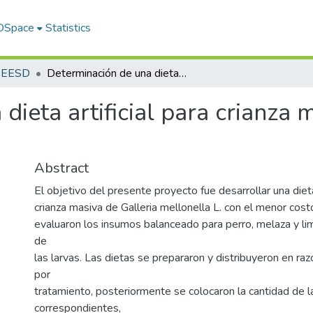
 DSpace
Statistics
s EESD
Determinación de una dieta artificial para crianza masiva de Galleria mellonella L.
dieta artificial para crianza 
Abstract
El objetivo del presente proyecto fue desarrollar una dieta 
crianza masiva de Galleria mellonella L. con el menor cos
evaluaron los insumos balanceado para perro, melaza y lim
de
las larvas. Las dietas se prepararon y distribuyeron en r
por
tratamiento, posteriormente se colocaron la cantidad de l
correspondientes,