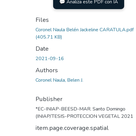
💬 Analiza este PDF con IA
Files
Coronel Naula Belén Jackeline CARATULA.pdf
(405.71 KB)
Date
2021-09-16
Authors
Coronel Naula, Belen J.
Publisher
*EC-INIAP-BEESD-MAR. Santo Domingo
(INIAP/TESIS-PROTECCION VEGETAL 2021
item.page.coverage.spatial