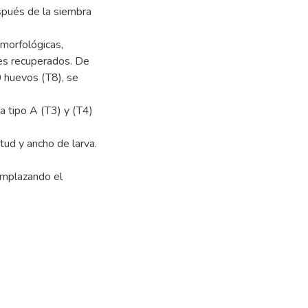
spués de la siembra
y morfológicas,
es recuperados. De
0 huevos (T8), se
a tipo A (T3) y (T4)
tud y ancho de larva.
eemplazando el