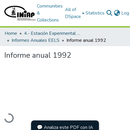
Communities
All of
&
Statistics
Log 
DSpace
Collections
Home
4.- Estación Experimental Litoral Sur
Informes Anuales EELS
Informe anual 1992
Informe anual 1992
Loading...
💬 Analiza este PDF con IA