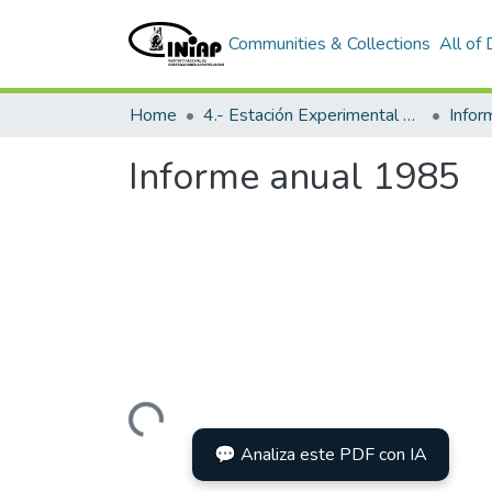
Communities & Collections
All of
Home
4.- Estación Experimental Litoral Sur
Info
Informe anual 1985
Loading...
💬 Analiza este PDF con IA