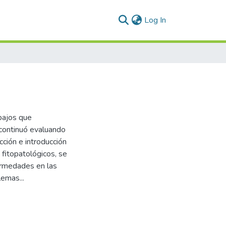
(current)
Log In
bajos que
 continuó evaluando
ción e introducción
 fitopatológicos, se
fermedades en las
emas...